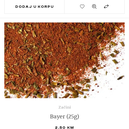
DODAJ U KORPU
Začini
Bayer (25g)
2,50
KM