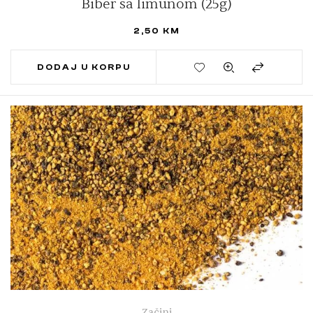
Biber sa limunom (25g)
2,50
KM
DODAJ U KORPU
Začini