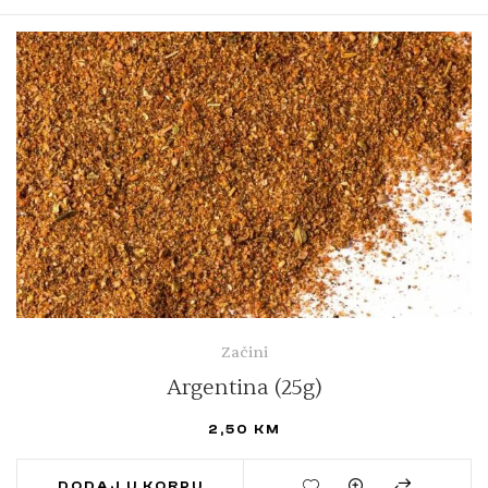
Začini
Argentina (25g)
2,50
KM
DODAJ U KORPU