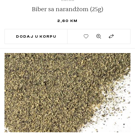
Biber sa narandžom (25g)
2,60
KM
DODAJ U KORPU