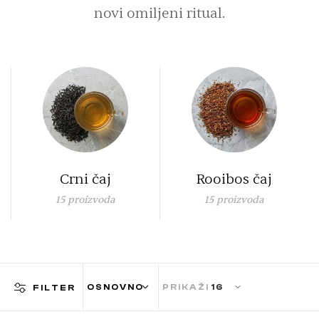
novi omiljeni ritual.
Rooibos čaj
Voćni čaj
15
proizvoda
16
proizvoda
1
PRIKAŽI
FILTER