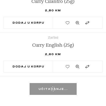
Curry Cilantro (25g)
2,80
KM
DODAJ U KORPU
Začini
Curry English (25g)
2,60
KM
DODAJ U KORPU
UČITAVANJE...