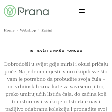
Home
Webshop
Začini
ISTRAŽITE NAŠU PONUDU
Dobrodošli u svijet gdje mirisi i okusi pričaju
priče. Na jednom mjestu smo okupili sve što
vam je potrebno da probudite svoja čula –
od vrhunskih zrna kafe za savršeno jutro,
preko umirujućih listića čaja, do začina koji
transformišu svako jelo. Istražite našu
pažljivo odabranu kolekciju i pronađite svoj