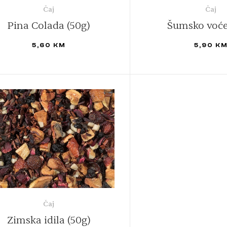
Čaj
Čaj
Pina Colada (50g)
Šumsko voće
5,60
KM
5,90
K
DODAJ U KORPU
DODAJ U KORPU
Čaj
Zimska idila (50g)