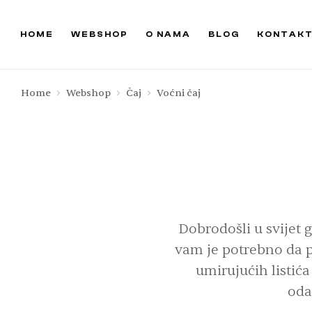
HOME
WEBSHOP
O NAMA
BLOG
KONTAK
Home
Webshop
Čaj
Voćni čaj
Dobrodošli u svijet g
vam je potrebno da p
umirujućih listića
oda