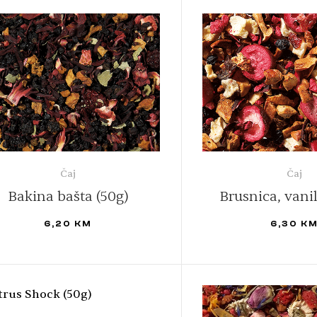
Čaj
Čaj
Bakina bašta (50g)
Brusnica, vanil
6,20
KM
6,30
K
DODAJ U KORPU
DODAJ U KORPU