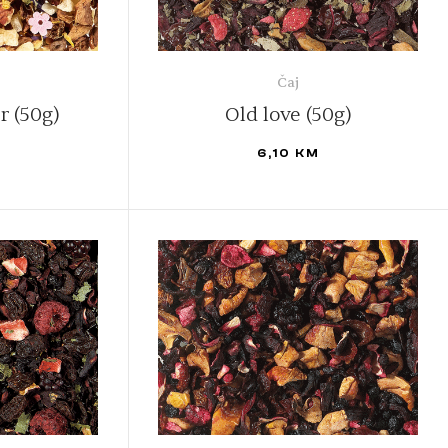
Čaj
 (50g)
Old love (50g)
M
6,10
KM
DODAJ U KORPU