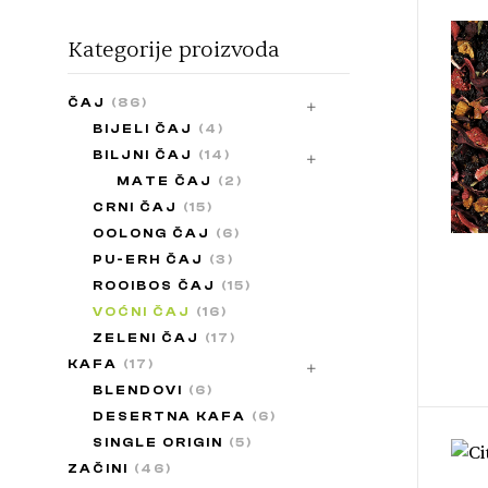
Kategorije proizvoda
ČAJ
(86)
BIJELI ČAJ
(4)
BILJNI ČAJ
(14)
MATE ČAJ
(2)
CRNI ČAJ
(15)
OOLONG ČAJ
(6)
PU-ERH ČAJ
(3)
ROOIBOS ČAJ
(15)
VOĆNI ČAJ
(16)
ZELENI ČAJ
(17)
KAFA
(17)
BLENDOVI
(6)
DESERTNA KAFA
(6)
SINGLE ORIGIN
(5)
ZAČINI
(46)