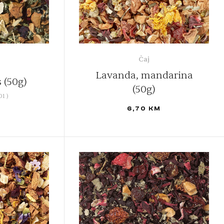
Čaj
Lavanda, mandarina
 (50g)
(50g)
01
)
M
6,70
KM
DODAJ U KORPU