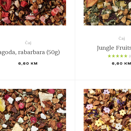
Čaj
Čaj
Jungle Fruits
agoda, rabarbara (50g)
(
Ocjenjeno
5.00
6,60
KM
6,60
K
od 5
DODAJ U KORPU
DODAJ U KORPU