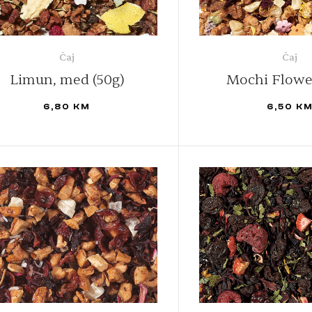
Čaj
Čaj
Limun, med (50g)
Mochi Flower
6,80
KM
6,50
K
DODAJ U KORPU
PROČITAJ VIŠE