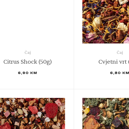
Čaj
Čaj
Citrus Shock (50g)
Cvjetni vrt 
6,90
KM
6,80
K
DODAJ U KORPU
DODAJ U KORPU