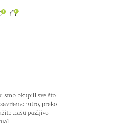
0
2
tu smo okupili sve što
savršeno jutro, preko
ažite našu pažljivo
ual.