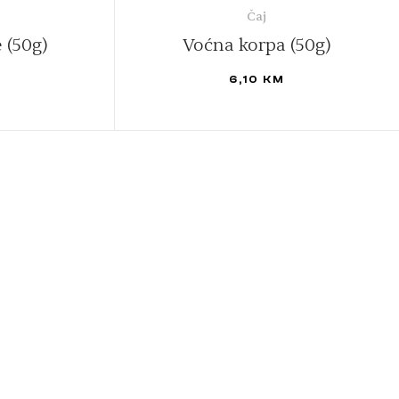
Čaj
 (50g)
Voćna korpa (50g)
M
6,10
KM
DODAJ U KORPU