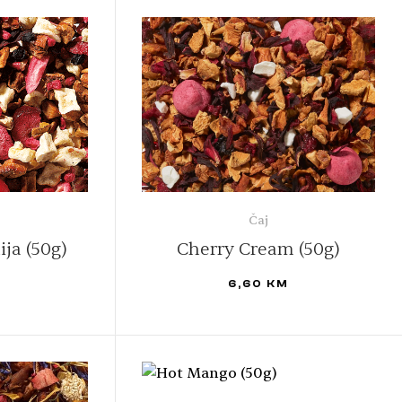
Čaj
ija (50g)
Cherry Cream (50g)
M
6,60
KM
PROČITAJ VIŠE