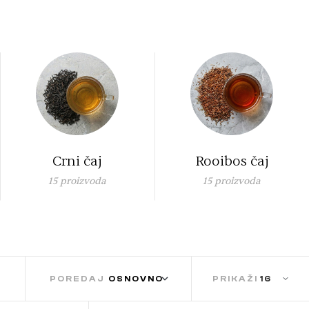
Crni čaj
Rooibos čaj
15
proizvoda
15
proizvoda
POREDAJ
PRIKAŽI