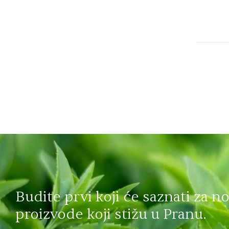
Budite prvi koji će saznati za n
proizvode koji stižu u Pranu.