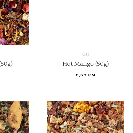
Čaj
(50g)
Hot Mango (50g)
M
6,50
KM
DODAJ U KORPU