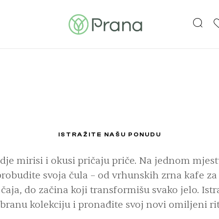
T
ISTRAŽITE NAŠU PONUDU
dje mirisi i okusi pričaju priče. Na jednom mjes
robudite svoja čula – od vrhunskih zrna kafe za 
 čaja, do začina koji transformišu svako jelo. Istr
branu kolekciju i pronađite svoj novi omiljeni rit