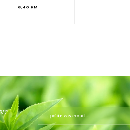
6,40
KM
DODAJ U KORPU
ove