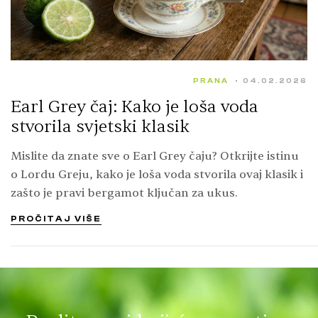
PRANA
04.02.2026
Earl Grey čaj: Kako je loša voda
stvorila svjetski klasik
Mislite da znate sve o Earl Grey čaju? Otkrijte istinu
o Lordu Greju, kako je loša voda stvorila ovaj klasik i
zašto je pravi bergamot ključan za ukus.
PROČITAJ VIŠE