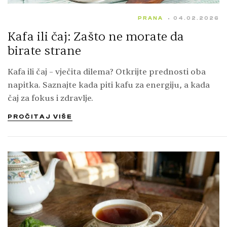
PRANA
04.02.2026
Kafa ili čaj: Zašto ne morate da
birate strane
Kafa ili čaj – vječita dilema? Otkrijte prednosti oba
napitka. Saznajte kada piti kafu za energiju, a kada
čaj za fokus i zdravlje.
PROČITAJ VIŠE