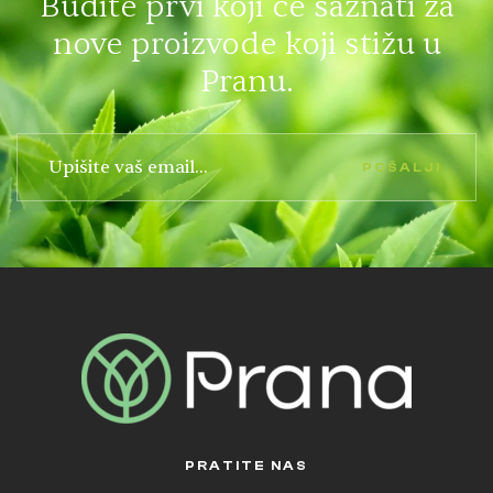
Budite prvi koji će saznati za
nove proizvode koji stižu u
Pranu.
POŠALJI
PRATITE NAS