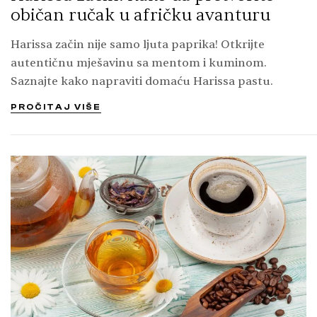
običan ručak u afričku avanturu
Harissa začin nije samo ljuta paprika! Otkrijte
autentičnu mješavinu sa mentom i kuminom.
Saznajte kako napraviti domaću Harissa pastu.
PROČITAJ VIŠE