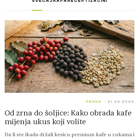
SVE
ČAJ
KAFA
RECEPTI
ZAČINI
PRANA
21.02.2026
Od zrna do šoljice: Kako obrada kafe
mijenja ukus koji volite
Da li ste ikada držali kesicu premium kafe u rukama i