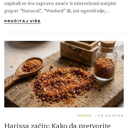
zapitali se šta zapravo znače ti misteriozni natpisi
poput “Natural”, “Washed” ili, još egzotičnije,
“Honey process”? Možda ste pomislili…
PROČITAJ VIŠE
PRANA
04.02.2026
Harissa začin: Kako da pretvorite