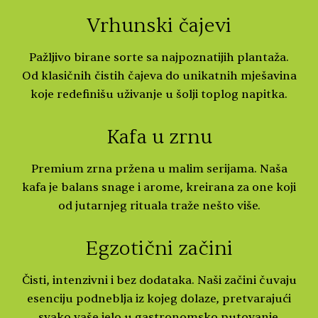
Vrhunski čajevi
Pažljivo birane sorte sa najpoznatijih plantaža.
Od klasičnih čistih čajeva do unikatnih mješavina
koje redefinišu uživanje u šolji toplog napitka.
Kafa u zrnu
Premium zrna pržena u malim serijama. Naša
kafa je balans snage i arome, kreirana za one koji
od jutarnjeg rituala traže nešto više.
Egzotični začini
Čisti, intenzivni i bez dodataka. Naši začini čuvaju
esenciju podneblja iz kojeg dolaze, pretvarajući
svako vaše jelo u gastronomsko putovanje.