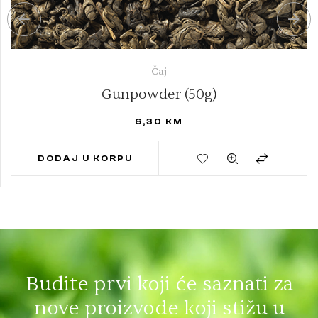
Čaj
Gunpowder (50g)
6,30
KM
DODAJ U KORPU
Budite prvi koji će saznati za
nove proizvode koji stižu u