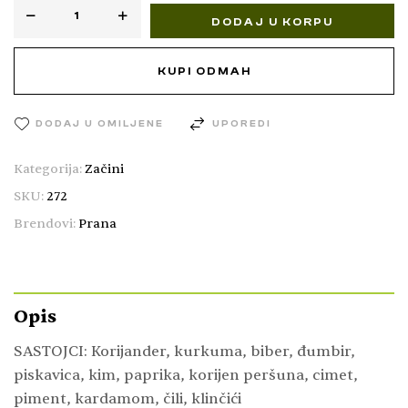
DODAJ U KORPU
KUPI ODMAH
DODAJ U OMILJENE
UPOREDI
Kategorija:
Začini
SKU:
272
Brendovi:
Prana
Opis
SASTOJCI: Korijander, kurkuma, biber, đumbir,
piskavica, kim, paprika, korijen peršuna, cimet,
piment, kardamom, čili, klinčići