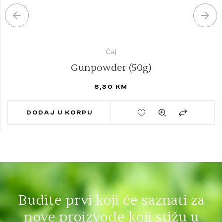
Čaj
Gunpowder (50g)
6,30
KM
DODAJ U KORPU
Budite prvi koji će saznati za
nove proizvode koji stižu u