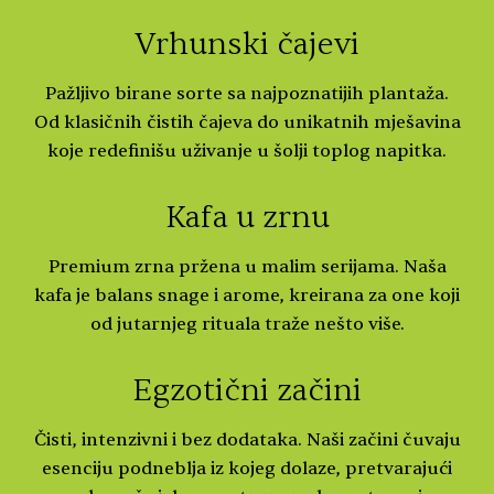
Vrhunski čajevi
Pažljivo birane sorte sa najpoznatijih plantaža.
Od klasičnih čistih čajeva do unikatnih mješavina
koje redefinišu uživanje u šolji toplog napitka.
Kafa u zrnu
Premium zrna pržena u malim serijama. Naša
kafa je balans snage i arome, kreirana za one koji
od jutarnjeg rituala traže nešto više.
Egzotični začini
Čisti, intenzivni i bez dodataka. Naši začini čuvaju
esenciju podneblja iz kojeg dolaze, pretvarajući