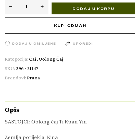
DODAJ U KORPU
KUPI ODMAH
DODAJ U OMILJENE
UPOREDI
Kategorija:
Čaj
,
Oolong Čaj
SKU:
296 - 21147
Brendovi:
Prana
Opis
SASTOJCI: Oolong čaj Ti Kuan Yin
Zemlja porijekla: Kina