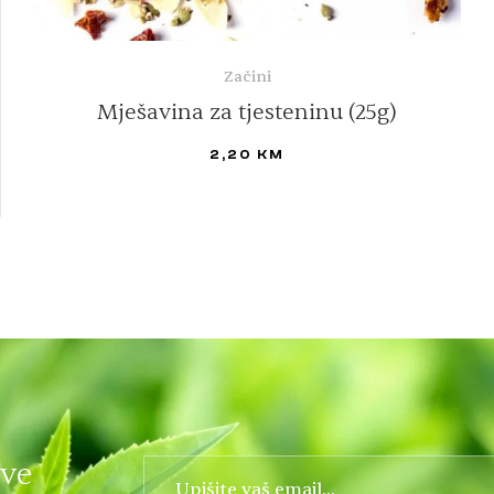
Začini
Mješavina za tjesteninu (25g)
2,20
KM
DODAJ U KORPU
ove