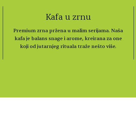
Kafa u zrnu
Premium zrna pržena u malim serijama. Naša
kafa je balans snage i arome, kreirana za one
koji od jutarnjeg rituala traže nešto više.