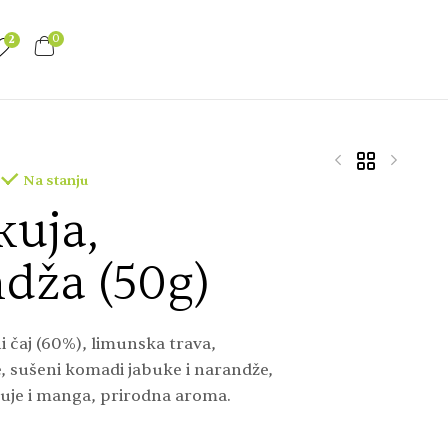
0
2
Na stanju
uja,
6,20
13,90
KM
KM
dža (50g)
i čaj (60%), limunska trava,
, sušeni komadi jabuke i narandže,
uje i manga, prirodna aroma.