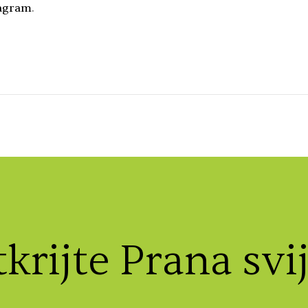
agram
.
krijte Prana svi