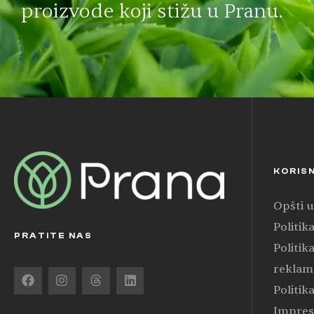
proizvode koji stižu u Pranu.
KORISN
Opšti u
Politik
PRATITE NAS
Politik
reklam
Politik
Impre