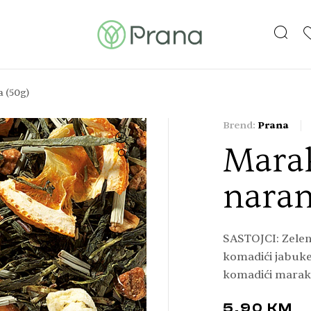
T
 (50g)
Brend:
Prana
Marak
🔍
naran
SASTOJCI: Zelen
komadići jabuke
komadići marak
5,90
KM