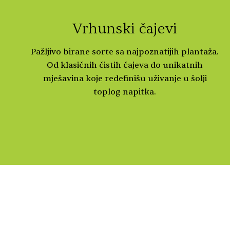
Vrhunski čajevi
Pažljivo birane sorte sa najpoznatijih plantaža.
Od klasičnih čistih čajeva do unikatnih
mješavina koje redefinišu uživanje u šolji
toplog napitka.