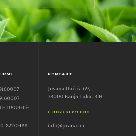
FIRMI
KONTAKT
Jovana Dučića 69,
99160007
78000 Banja Luka, BiH
99160007
41-11000635-
(+387) 51 211 280
50-82170488-
info@prana.ba