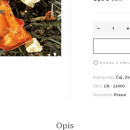
DODAJ U OMI
Kategorija:
Čaj
,
Ze
SKU:
231 - 22005
Brendovi:
Prana
Opis