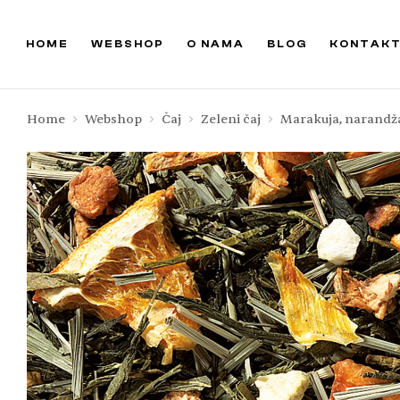
HOME
WEBSHOP
O NAMA
BLOG
KONTAK
Home
Webshop
Čaj
Zeleni čaj
Marakuja, narandža