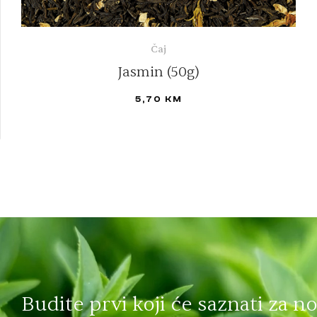
Čaj
Jasmin (50g)
5,70
KM
DODAJ U KORPU
Budite prvi koji će saznati za n