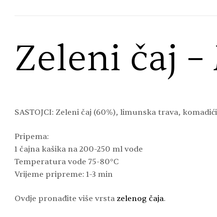
Zeleni čaj 
SASTOJCI: Zeleni čaj (60%), limunska trava, komadić
Pripema:
1 čajna kašika na 200-250 ml vode
Temperatura vode 75-80°C
Vrijeme pripreme: 1-3 min
Ovdje pronađite više vrsta
zelenog čaja
.