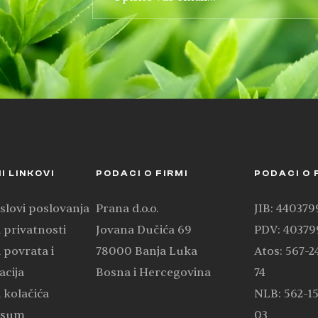
I LINKOVI
PODACI O FIRMI
PODACI O 
slovi poslovanja
Prana d.o.o.
JIB: 44037
a privatnosti
Jovana Dučića 69
PDV: 4037
a povrata i
78000 Banja Luka
Atos: 567-2
acija
Bosna i Hercegovina
74
a kolačića
NLB: 562-1
ssum
03