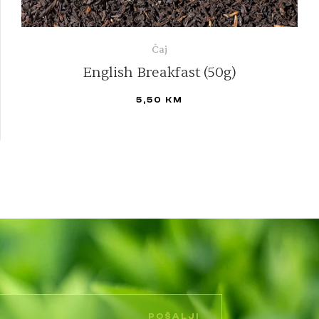
Čaj
English Breakfast (50g)
5,50
KM
DODAJ U KORPU
POŠALJI