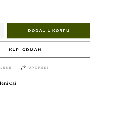
DODAJ U KORPU
KUPI ODMAH
LJENE
UPOREDI
leni Čaj