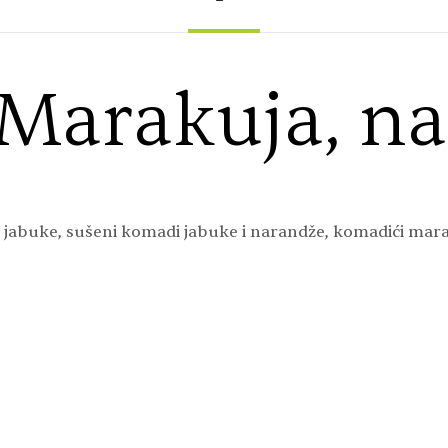
– Marakuja, n
i jabuke, sušeni komadi jabuke i narandže, komadići mar