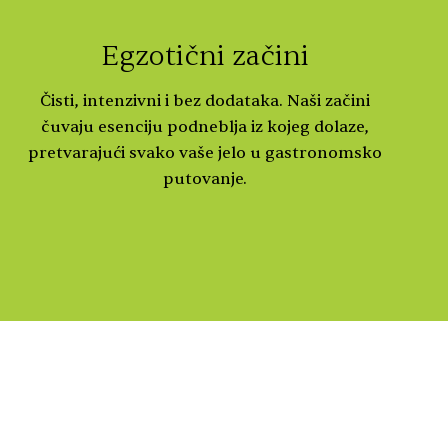
Egzotični začini
Čisti, intenzivni i bez dodataka. Naši začini
čuvaju esenciju podneblja iz kojeg dolaze,
pretvarajući svako vaše jelo u gastronomsko
putovanje.