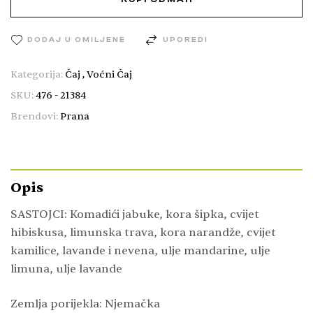
DODAJ U OMILJENE
UPOREDI
Kategorija:
Čaj
,
Voćni Čaj
SKU:
476 - 21384
Brendovi:
Prana
Opis
SASTOJCI: Komadići jabuke, kora šipka, cvijet
hibiskusa, limunska trava, kora narandže, cvijet
kamilice, lavande i nevena, ulje mandarine, ulje
limuna, ulje lavande
Zemlja porijekla: Njemačka