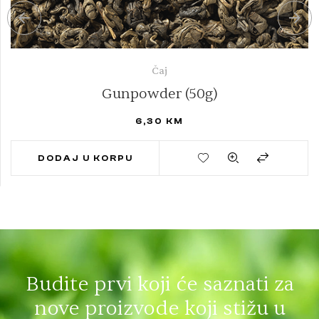
Čaj
Gunpowder (50g)
6,30
KM
DODAJ U KORPU
Budite prvi koji će saznati za
nove proizvode koji stižu u