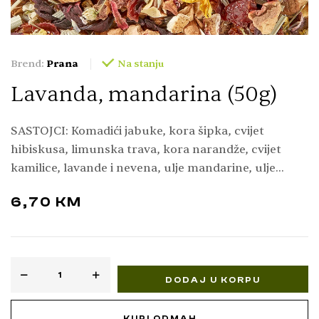
Brend:
Prana
Na stanju
Lavanda, mandarina (50g)
SASTOJCI: Komadići jabuke, kora šipka, cvijet
hibiskusa, limunska trava, kora narandže, cvijet
kamilice, lavande i nevena, ulje mandarine, ulje
limuna, ulje lavande
6,70
KM
DODAJ U KORPU
KUPI ODMAH