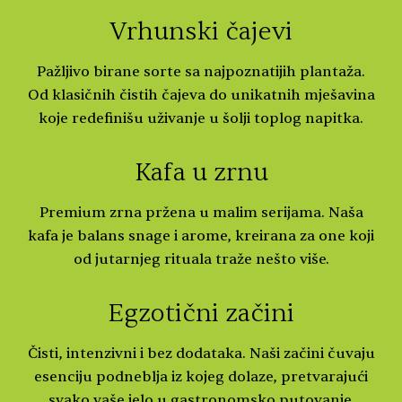
Vrhunski čajevi
Pažljivo birane sorte sa najpoznatijih plantaža.
Od klasičnih čistih čajeva do unikatnih mješavina
koje redefinišu uživanje u šolji toplog napitka.
Kafa u zrnu
Premium zrna pržena u malim serijama. Naša
kafa je balans snage i arome, kreirana za one koji
od jutarnjeg rituala traže nešto više.
Egzotični začini
Čisti, intenzivni i bez dodataka. Naši začini čuvaju
esenciju podneblja iz kojeg dolaze, pretvarajući
svako vaše jelo u gastronomsko putovanje.