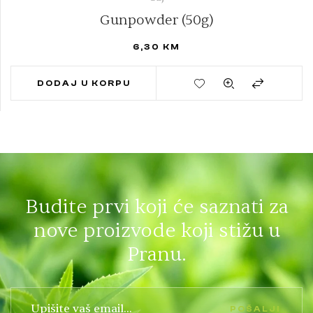
Gunpowder (50g)
6,30
KM
DODAJ U KORPU
Budite prvi koji će saznati za
nove proizvode koji stižu u
Pranu.
POŠALJI