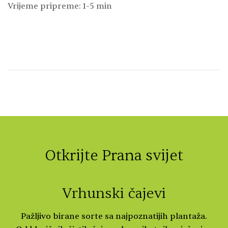
Vrijeme pripreme: 1-5 min
Otkrijte Prana svijet
Vrhunski čajevi
Pažljivo birane sorte sa najpoznatijih plantaža.