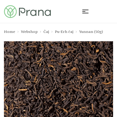
Home
Webshop
Čaj
Pu-Erh čaj
Yunnan (50g)
🔍