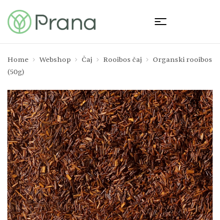
Home
Webshop
Čaj
Rooibos čaj
Organski rooibos
(50g)
🔍