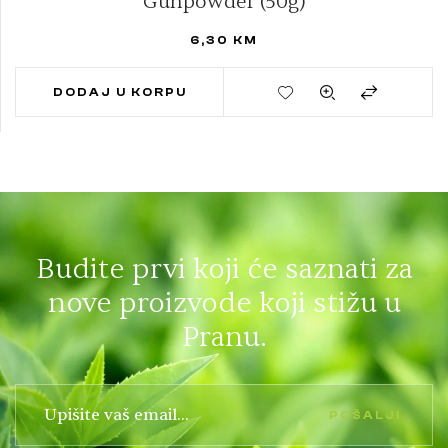
Gunpowder (50g)
6,30
KM
DODAJ U KORPU
Budite prvi koji će saznati za
nove proizvode koji stižu u
Pranu.
POŠALJI