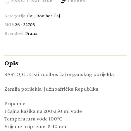
DODAJ U OMILJENE
UPOREDI
Kategorija:
Čaj
,
Rooibos Čaj
SKU:
26 - 22708
Brendovi:
Prana
Opis
SASTOJCI: Čisti rooibos čaj organskog porijekla
Zemlja porijekla: Južnoafrička Republika
Pripema:
1 čajna kašika na 200-250 ml vode
Temperatura vode 100°C
Vrijeme pripreme: 8-10 min