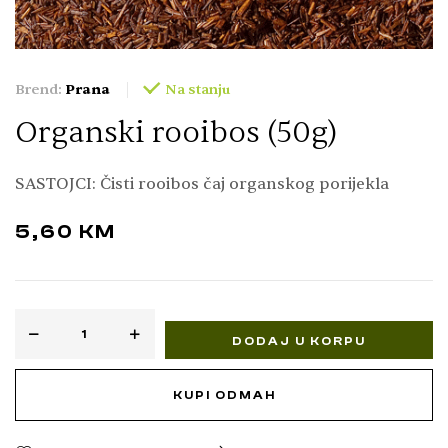
Brend:
Prana
Na stanju
Organski rooibos (50g)
SASTOJCI: Čisti rooibos čaj organskog porijekla
5,60
KM
DODAJ U KORPU
KUPI ODMAH