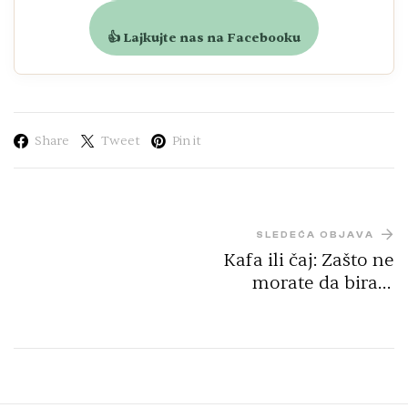
👍 Lajkujte nas na Facebooku
Share
Tweet
Pin it
SLEDEĆA OBJAVA
Kafa ili čaj: Zašto ne
morate da birate
strane