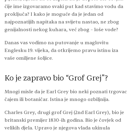
čije ime izgovaramo svaki put kad stavimo vodu da
proključa? I kako je moguće da je jedan od
najpoznatijih napitaka na svijetu nastao, ne zbog
genijalnosti nekog kuhara, već zbog – loše vode?
Danas vas vodimo na putovanje u maglovitu
Englesku 19. vijeka, da otkrijemo pravu istinu iza
vaše omiljene šoljice.
Ko je zapravo bio “Grof Grej”?
Mnogi misle da je Earl Grey bio neki poznati trgovac
čajem ili botaničar. Istina je mnogo ozbiljnija.
Charles Grey, drugi grof Grej (2nd Earl Grey), bio je
britanski premijer 1830-ih godina. Bio je čovjek od
velikih djela. Upravo je njegova vlada ukinula