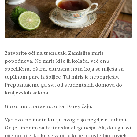
Zatvorite oči na trenutak. Zamislite miris
popodneva. Ne miris kiše ili kolača, već onu
specifičnu, oštru, citrusnu notu koja se miješa sa
toplinom pare iz šoljice. Taj miris je nepogrješiv.
Prepoznajemo ga svi, od studentskih domova do
kraljevskih salona.
Govorimo, naravno, o
Earl Grey čaju
.
Vjerovatno imate kutiju ovog čaja negdje u kuhinji.
On je sinonim za britansku eleganciju. Ali, dok ga svi
pijemo, rijetko ko se zapita: ko je uopšte bio čovjek