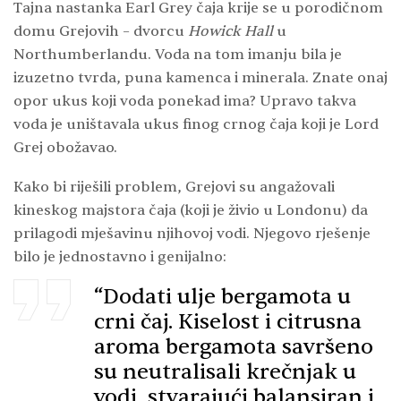
Tajna nastanka Earl Grey čaja krije se u porodičnom
domu Grejovih – dvorcu
Howick Hall
u
Northumberlandu. Voda na tom imanju bila je
izuzetno tvrda, puna kamenca i minerala. Znate onaj
opor ukus koji voda ponekad ima? Upravo takva
voda je uništavala ukus finog crnog čaja koji je Lord
Grej obožavao.
Kako bi riješili problem, Grejovi su angažovali
kineskog majstora čaja (koji je živio u Londonu) da
prilagodi mješavinu njihovoj vodi. Njegovo rješenje
bilo je jednostavno i genijalno:
“Dodati ulje bergamota u
crni čaj. Kiselost i citrusna
aroma bergamota savršeno
su neutralisali krečnjak u
vodi, stvarajući balansiran i