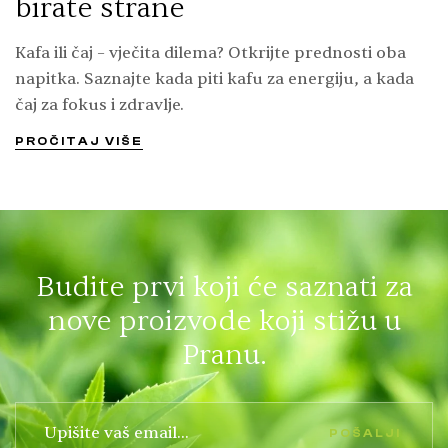
birate strane
Kafa ili čaj – vječita dilema? Otkrijte prednosti oba
napitka. Saznajte kada piti kafu za energiju, a kada
čaj za fokus i zdravlje.
PROČITAJ VIŠE
Budite prvi koji će saznati za
nove proizvode koji stižu u
Pranu.
POŠALJI