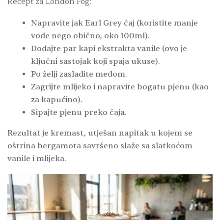
Recept za London Fog:
Napravite jak Earl Grey čaj (koristite manje
vode nego obično, oko 100ml).
Dodajte par kapi ekstrakta vanile (ovo je
ključni sastojak koji spaja ukuse).
Po želji zasladite medom.
Zagrijte mlijeko i napravite bogatu pjenu (kao
za kapućino).
Sipajte pjenu preko čaja.
Rezultat je kremast, utješan napitak u kojem se
oštrina bergamota savršeno slaže sa slatkoćom
vanile i mlijeka.