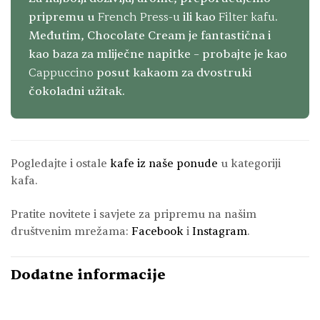
pripremu u
French Press-u
ili kao
Filter kafu
.
Međutim, Chocolate Cream je fantastična i
kao baza za mliječne napitke – probajte je kao
Cappuccino
posut kakaom za dvostruki
čokoladni užitak.
Pogledajte i ostale
kafe iz naše ponude
u kategoriji
kafa.
Pratite novitete i savjete za pripremu na našim
društvenim mrežama:
Facebook
i
Instagram
.
Dodatne informacije