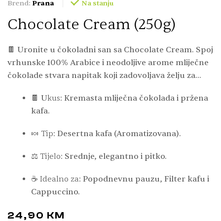
Brend:
Prana
Na stanju
Chocolate Cream (250g)
🍫 Uronite u čokoladni san sa Chocolate Cream. Spoj
vrhunske 100% Arabice i neodoljive arome mliječne
čokolade stvara napitak koji zadovoljava želju za
slatkim, bez šećera i kalorija. Savršena zamjena za
🍫 U
kus:
Kremasta mliječna čokolada i pržena
popodnevni desert. ☕✨
kafa.
🍬
Tip:
Desertna kafa (Aromatizovana).
⚖️
Tijelo:
Srednje, elegantno i pitko.
☕
Idealno za:
Popodnevnu pauzu, Filter kafu i
Cappuccino.
24,90
KM